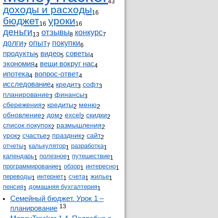
43
доходы и расходы
16
бюджет
уроки
16
16
деньги
отзывы
конкурс
13
8
7
долги
опыт
покупки
7
7
6
продукты
видео
советы
5
5
4
экономия
вещи вокруг нас
4
4
ипотека
вопрос-ответ
4
4
исследование
кредит
софт
4
3
3
планирование
финансы
3
3
сбережения
кредиты
меню
2
2
2
обновление
дом
excel
скидки
2
2
2
2
список покупок
размышления
2
2
урок
счастье
праздник
сайт
2
2
2
2
отчеты
калькулятор
разработка
1
1
1
календарь
полезное
путешествие
1
1
1
программирование
обзор
интересно
1
1
1
переводы
интернет
счета
жилье
1
1
1
1
пенсия
домашняя бухгалтерия
1
1
Семейный бюджет. Урок 1 –
13
планирование