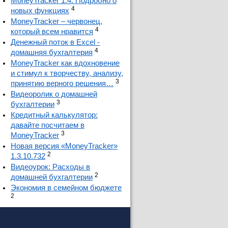
MoneyTracker 1.4. Подробно о
4
новых функциях
MoneyTracker – червонец,
4
который всем нравится
Денежный поток в Excel -
4
домашняя бухгалтерия
MoneyTracker как вдохновение
и стимул к творчеству, анализу,
3
принятию верного решения…
Видеоролик о домашней
3
бухгалтерии
Кредитный калькулятор:
давайте посчитаем в
3
MoneyTracker
Новая версия «MoneyTracker»
2
1.3.10.732
Видеоурок: Расходы в
2
домашней бухгалтерии
Экономия в семейном бюджете
2