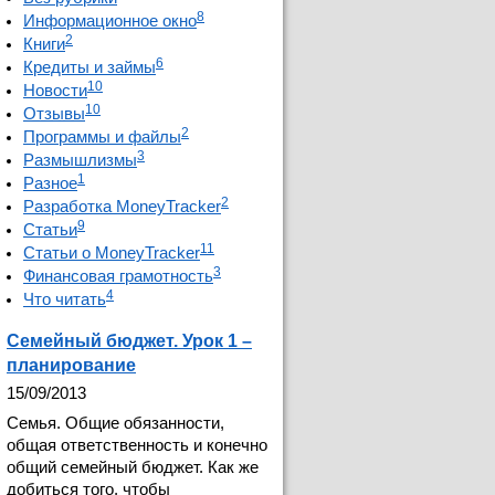
8
Информационное окно
2
Книги
6
Кредиты и займы
10
Новости
10
Отзывы
2
Программы и файлы
3
Размышлизмы
1
Разное
2
Разработка MoneyTracker
9
Статьи
11
Статьи о MoneyTracker
3
Финансовая грамотность
4
Что читать
Семейный бюджет. Урок 1 –
планирование
15/09/2013
Семья. Общие обязанности,
общая ответственность и конечно
общий семейный бюджет. Как же
добиться того, чтобы