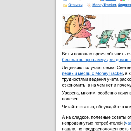
Отзывы
MoneyTracker
,
бюдже
Вот и подошло время объявить оч
бесплатно программу для домашн
Лицензию получает семья Светен
первый месяц с MoneyTracker
, в
трудностями ведения учета расхо
сэкономить, а на чем нет и почему
Уверена, многим, особенно начи
полезен.
Читайте статью, обсуждайте в ко
А на сладкое, полезные советы о
непродвинутых потребителей (
ча
нашла, но предрасположенность ес