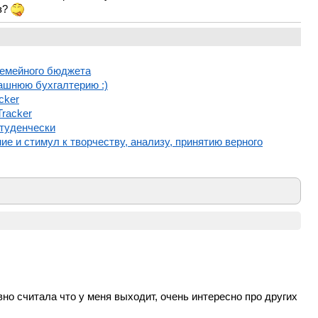
з?
семейного бюджета
машнюю бухгалтерию :)
cker
racker
туденчески
ие и стимул к творчеству, анализу, принятию верного
но считала что у меня выходит, очень интересно про других