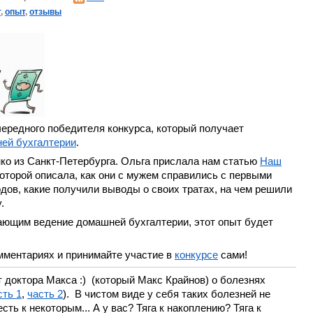
т
,
опыт
,
отзывы
ередного победителя конкурса, который получает
ей бухгалтерии
.
ко из Санкт-Петербурга. Ольга прислала нам статью
Наш
 которой описала, как они с мужем справились с первыми
дов, какие получили выводы о своих тратах, на чем решили
.
нающим ведение домашней бухгалтерии, этот опыт будет
мментариях и принимайте участие в
конкурсе
сами!
т доктора Макса :) (который Макс Крайнов) о болезнях
сть 1
,
часть 2
). В чистом виде у себя таких болезней не
ть к некоторым... А у вас? Тяга к накоплению? Тяга к