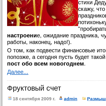
стихи Дед
скажу, чт
праздников
потихоньк
"пробират
настроени
е, ожидание праздника, чу
работы, наконец, надо!).
О том, как подвести финансовые ито
попозже, а сегодня пусть будет тако
пост обо всем новогоднем
.
Далее...
Фруктовый счет
18 сентября 2009 г.
admin
Размыш