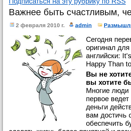
Подписаться на эту рубрику по RSS
Важнее быть счастливым, ч
2 февраля 2010 г.
admin
Размышл
Сегодня пере
оригинал для 
английски: It'
Happy Than to
Вы не хотит
вы хотите б
Многие люди 
первое ведет 
деньги дейст
вам достичь 
обеспечить б