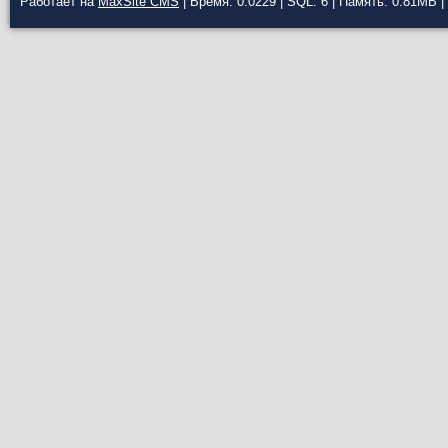
Работает на
MaxSite CMS
| Время: 0.0229 | SQL: 6 | Память: 0.81MB
|