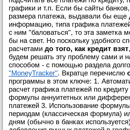
графики и т.п. Если бы сайты банко
размера платежа, выдавали бы еще
информацию, типа графика платежей
с ним "баловаться", то эта заметка 
бы на свет. Но поскольку удобного с
расчетами
до того, как кредит взят
будем решать эту проблему сами и 
способом - с помощью раздела долг
"MoneyTracker"
. Вкратце перечислю
программы в этом ключе: 1. Автомат
расчет графика платежей по кредиту
формулы аннуитетных или диффере
платежей 3. Использование формулы
периодам (классическая формула) и
дням (обычно в банках используется
добавления ручных платежей в граф