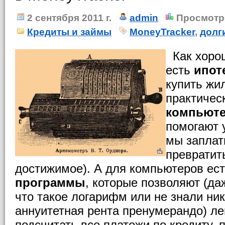
2 сентября 2011 г.
admin
Просмотр
Кредиты и займы
MoneyTracker
,
долг
Как хорош
есть
ипот
купить жи
практичес
компьют
помогают у
мы заплат
превратит
достижимое). А для компьютеров ес
программы
, которые позволяют (да
что такое логарифм или не знали ник
аннуитетная рента пренумерандо) ле
подсчитать все платежи по кредиту, 