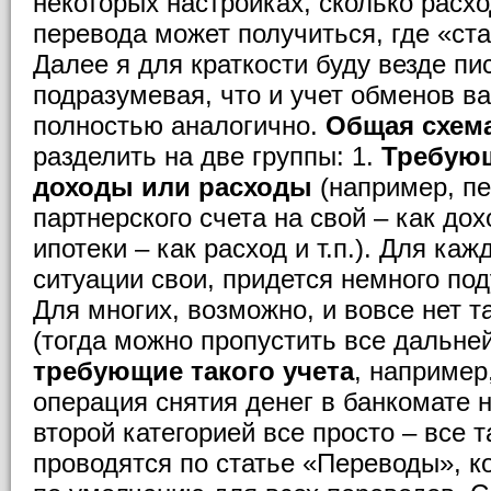
некоторых настройках, сколько расхо
перевода может получиться, где «став
Далее я для краткости буду везде пи
подразумевая, что и учет обменов в
полностью аналогично.
Общая схем
разделить на две группы: 1.
Требующ
доходы или расходы
(например, пе
партнерского счета на свой – как до
ипотеки – как расход и т.п.). Для ка
ситуации свои, придется немного под
Для многих, возможно, и вовсе нет т
(тогда можно пропустить все дальне
требующие такого учета
, например
операция снятия денег в банкомате 
второй категорией все просто – все 
проводятся по статье «Переводы», к