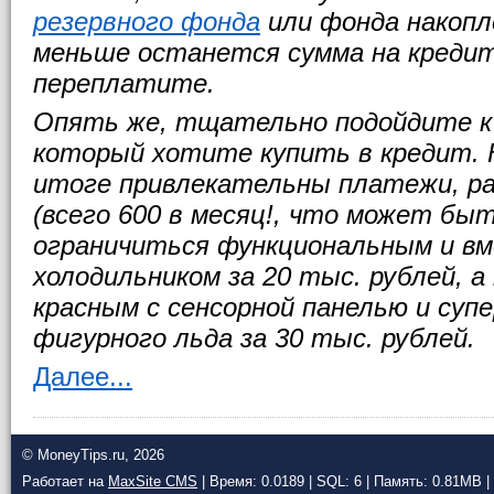
резервного фонда
или фонда накопл
меньше останется сумма на креди
переплатите.
Опять же, тщательно подойдите к
который хотите купить в кредит. К
итоге привлекательны платежи, р
(всего 600 в месяц!, что может быт
ограничиться функциональным и 
холодильником за 20 тыс. рублей, а
красным с сенсорной панелью и суп
фигурного льда за 30 тыс. рублей.
Далее...
© MoneyTips.ru, 2026
Работает на
MaxSite CMS
| Время: 0.0189 | SQL: 6 | Память: 0.81MB
|