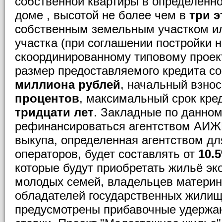
собственной квартиры в определённ
доме , высотой не более чем в
три э
собственным земельным участком ил
участка (при соглашении постройки 
скоординированному типовому проек
размер предоставляемого кредита с
миллиона рублей
, начальный взнос
процентов
, максимальный срок кре
тридцати лет
. Закладные по данном
рефинансироваться агентством АИЖ
выкупа, определенная агентством дл
операторов, будет составлять от
10.
которые будут приобретать жильё эко
молодых семей, владельцев материн
обладателей государственных жили
предусмотрены прибавочные удержан